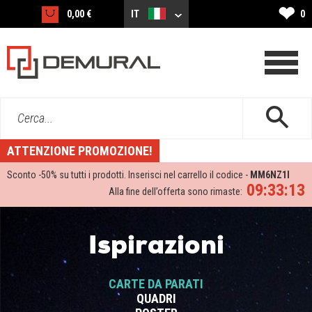
❤
0,00 €
IT
0
Cerca...
ATTENZIONE PROMOZIONE!
Sconto -
50%
su tutti i prodotti. Inserisci nel carrello il codice -
MM6NZ1I
09:33:13
Alla fine dell’offerta sono rimaste:
Ispirazioni
CARTE DA PARATI
QUADRI