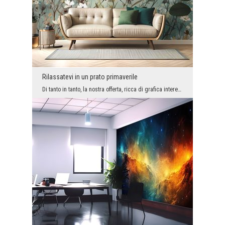
Rilassatevi in ​​un prato primaverile
Di tanto in tanto, la nostra offerta, ricca di grafica interessante e simpatica, include design u...