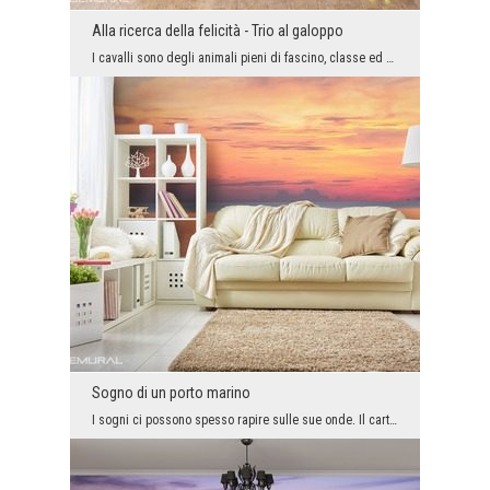
Alla ricerca della felicità - Trio al galoppo
I cavalli sono degli animali pieni di fascino, classe ed un po’ di crudeltà. Il carta da parati c...
Sogno di un porto marino
I sogni ci possono spesso rapire sulle sue onde. Il carta da parati vestito con i raggi del sole ...