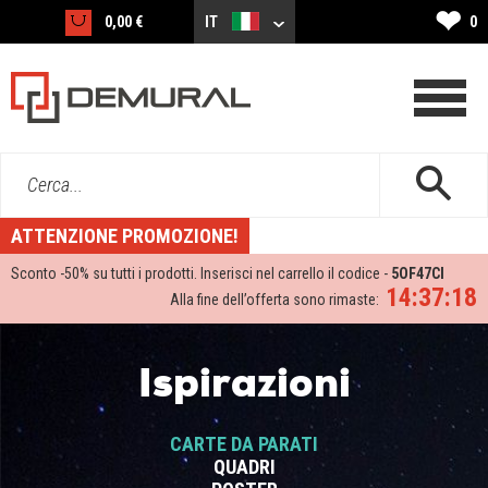
❤
0,00 €
IT
0
Cerca...
ATTENZIONE PROMOZIONE!
Sconto -
50%
su tutti i prodotti. Inserisci nel carrello il codice -
5OF47CI
14:37:17
Alla fine dell’offerta sono rimaste:
Ispirazioni
CARTE DA PARATI
QUADRI