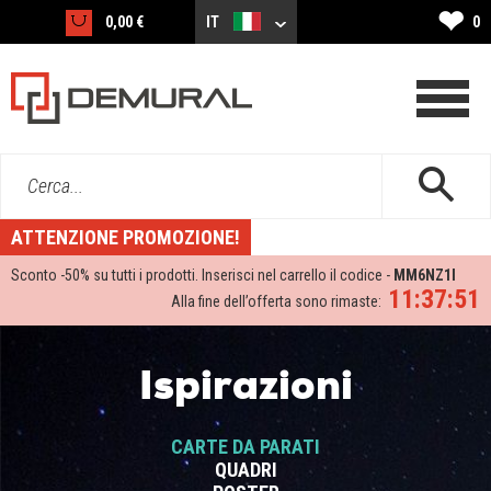
❤
0,00 €
IT
0
Cerca...
ATTENZIONE PROMOZIONE!
Sconto -
50%
su tutti i prodotti. Inserisci nel carrello il codice -
MM6NZ1I
11:37:51
Alla fine dell’offerta sono rimaste:
Ispirazioni
CARTE DA PARATI
QUADRI