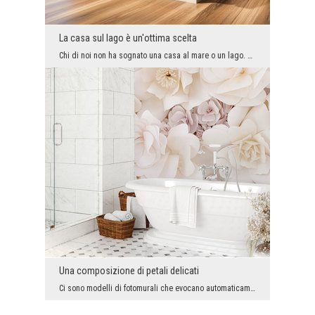
La casa sul lago è un'ottima scelta
Chi di noi non ha sognato una casa al mare o un lago. Puoi guardare dalla finestra o uscire in te...
Una composizione di petali delicati
Ci sono modelli di fotomurali che evocano automaticamente sentimenti specifici in noi. Qui appaio...