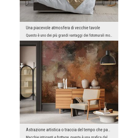
Una piacevole atmosfera di vecchie tavole
Questo è uno dei più grandi vantaggi dei fotomurali moderni. Grazie a loro, puoi avere, per esemp...
Astrazione artistica o traccia del tempo che passa?
Macchie intriganti e frottage, questa è una grafica dal carattere artistico, ma anche molto moder...