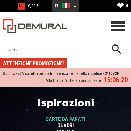
❤
0,00 €
IT
0
Cerca...
ATTENZIONE PROMOZIONE!
Sconto -
50%
su tutti i prodotti. Inserisci nel carrello il codice -
21ID7SP
15:06:20
Alla fine dell’offerta sono rimaste:
Ispirazioni
CARTE DA PARATI
QUADRI