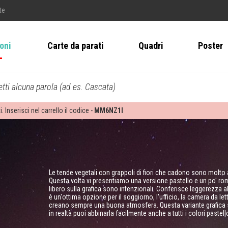
te
ioni
Carte da parati
Quadri
Poster
tti alcuna parola (ad es. Cascata)
i. Inserisci nel carrello il codice -
MM6NZ1I
Le tende vegetali con grappoli di fiori che cadono sono molt
Questa volta vi presentiamo una versione pastello e un po' roma
libero sulla grafica sono intenzionali. Conferisce leggerezza a
è un'ottima opzione per il soggiorno, l'ufficio, la camera da letto
creano sempre una buona atmosfera. Questa variante grafica si
in realtà puoi abbinarla facilmente anche a tutti i colori pastell