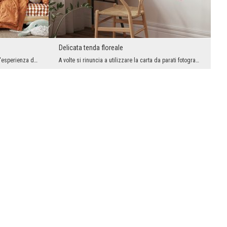
Delicata tenda floreale
Arredare la cameretta di un bambino è un'esperienza divertente. È un po' un'avventura e un po' la...
A volte si rinuncia a utilizzare la carta da parati fotografica come decorazione principale degli...