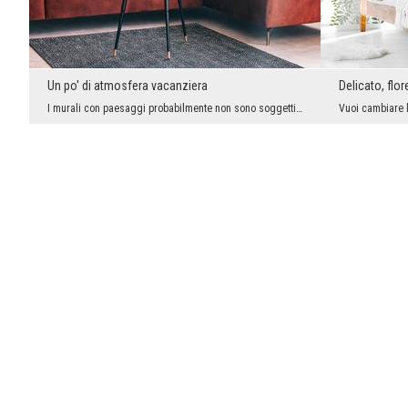
Un po' di atmosfera vacanziera
Delicato, flo
I murali con paesaggi probabilmente non sono soggetti alle mutevoli tendenze della moda dell'inte...