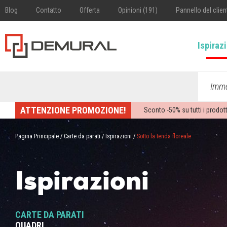
Blog
Contatto
Offerta
Opinioni (191)
Pannello del clien
Ispiraz
Imme
ATTENZIONE PROMOZIONE!
Sconto -
50%
su tutti i prodott
Pagina Principale
/
Carte da parati
/
Ispirazioni
/
Sotto la tenda floreale
Ispirazioni
CARTE DA PARATI
QUADRI