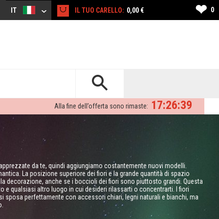
❤
0
IT
IL TUO CARELLO:
0,00 €
17:26:38
Alla fine dell’offerta sono rimaste:
o apprezzate da te, quindi aggiungiamo costantemente nuovi modelli.
ntica. La posizione superiore dei fiori e la grande quantità di spazio
lla decorazione, anche se i boccioli dei fiori sono piuttosto grandi. Questa
 e qualsiasi altro luogo in cui desideri rilassarti o concentrarti. I fiori
 sposa perfettamente con accessori chiari, legni naturali e bianchi, ma
o.