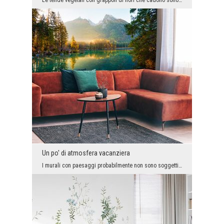
Le tende vegetali con grappoli di fiori che cadono sono molto apprezzate da te, quindi aggiungiam...
Un po' di atmosfera vacanziera
I murali con paesaggi probabilmente non sono soggetti alle mutevoli tendenze della moda dell'inte...