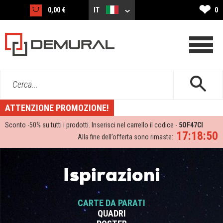
❤
0,00 €
IT
0
Cerca...
ATTENZIONE PROMOZIONE!
Sconto -
50%
su tutti i prodotti. Inserisci nel carrello il codice -
5OF47CI
17:18:49
Alla fine dell’offerta sono rimaste:
Ispirazioni
CARTE DA PARATI
QUADRI