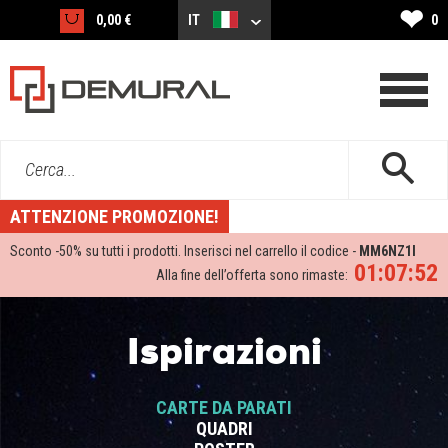
❤
0,00 €
IT
0
Cerca...
ATTENZIONE PROMOZIONE!
Sconto -
50%
su tutti i prodotti. Inserisci nel carrello il codice -
MM6NZ1I
01:07:52
Alla fine dell’offerta sono rimaste:
Ispirazioni
CARTE DA PARATI
QUADRI