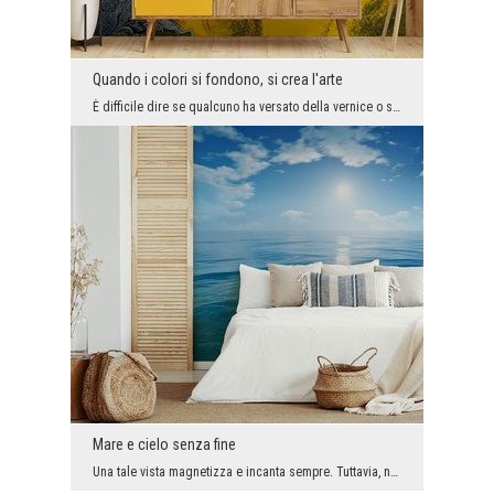
Quando i colori si fondono, si crea l'arte
È difficile dire se qualcuno ha versato della vernice o se questo interessante mosaico è stato cr...
Mare e cielo senza fine
Una tale vista magnetizza e incanta sempre. Tuttavia, non tutti possono ammirare il mare ogni gio...