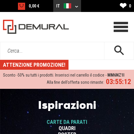
❤
0,00 €
IT
0
Cerca...
ATTENZIONE PROMOZIONE!
Sconto -
50%
su tutti i prodotti. Inserisci nel carrello il codice -
MM6NZ1I
03:55:12
Alla fine dell’offerta sono rimaste:
Ispirazioni
CARTE DA PARATI
QUADRI