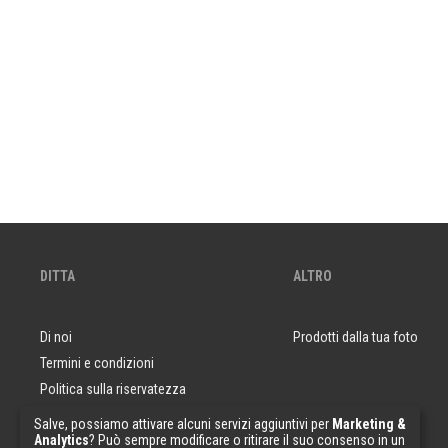
DITTA
ALTRO
Di noi
Prodotti dalla tua foto
Termini e condizioni
Politica sulla riservatezza
Domande e risposte
Salve, possiamo attivare alcuni servizi aggiuntivi per
Marketing &
Analytics
? Può sempre modificare o ritirare il suo consenso in un
Campioni di carta da parati