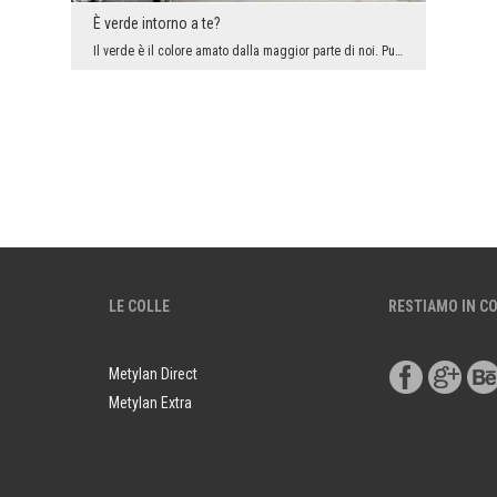
È verde intorno a te?
Il verde è il colore amato dalla maggior parte di noi. Può rilassarci e calmarci, ci porta molto ...
LE COLLE
RESTIAMO IN C
Metylan Direct
Metylan Extra