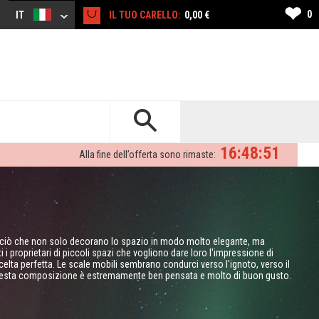
❤
0
IT
IL TUO CARELLO:
0,00 €
16:48:50
Alla fine dell’offerta sono rimaste:
ssi ciò che non solo decorano lo spazio in modo molto elegante, ma
i proprietari di piccoli spazi che vogliono dare loro l'impressione di
scelta perfetta. Le scale mobili sembrano condurci verso l'ignoto, verso il
uesta composizione è estremamente ben pensata e molto di buon gusto.