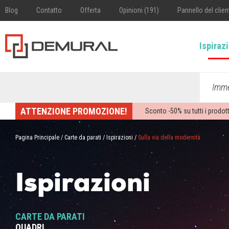
Blog
Contatto
Offerta
Opinioni (191)
Pannello del clien
Ispiraz
Imme
ATTENZIONE PROMOZIONE!
Sconto -
50%
su tutti i prodott
Pagina Principale
/
Carte da parati
/
Ispirazioni
/
Sulla via della modernità
Ispirazioni
CARTE DA PARATI
QUADRI