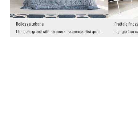
Bellezza urbana
Frattale finez
I fan delle grandi città saranno sicuramente felici quando vedranno questa insolita composizione....