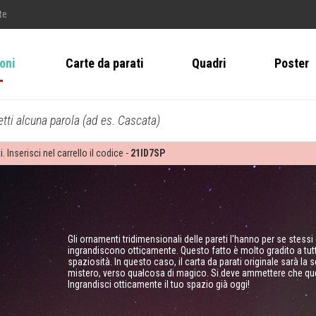
te
ioni
Carte da parati
Quadri
Poster
tti alcuna parola (ad es. Cascata)
i. Inserisci nel carrello il codice -
21ID7SP
Gli ornamenti tridimensionali delle pareti l'hanno per se ste
ingrandiscono otticamente. Questo fatto è molto gradito a tutti 
spaziosità. In questo caso, il carta da parati originale sarà la 
mistero, verso qualcosa di magico. Si deve ammettere che q
Ingrandisci otticamente il tuo spazio già oggi!