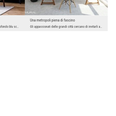
Una metropoli piena di fascino
Cosa otterremo quando combiniamo uno sfondo blu scuro e una grande dose di colori sotto forma di ...
Gli appassionati delle grandi città cercano di invitarli alle loro quattro mura. Ed è molto posit...