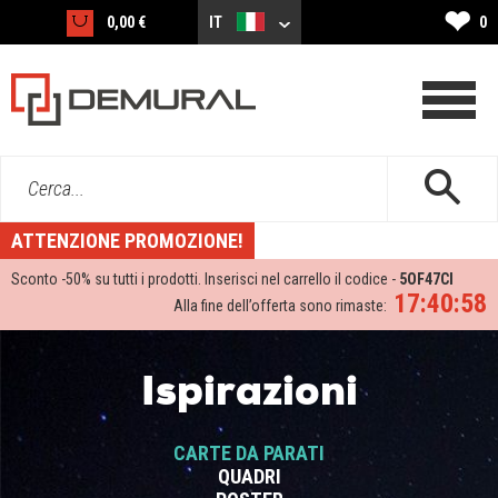
❤
0,00 €
IT
0
Cerca...
ATTENZIONE PROMOZIONE!
Sconto -
50%
su tutti i prodotti. Inserisci nel carrello il codice -
5OF47CI
17:40:58
Alla fine dell’offerta sono rimaste:
Ispirazioni
CARTE DA PARATI
QUADRI