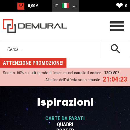
❤
0,00 €
IT
0
Cerca...
ATTENZIONE PROMOZIONE!
Sconto -
50%
su tutti i prodotti. Inserisci nel carrello il codice -
130XVCZ
21:04:23
Alla fine dell’offerta sono rimaste:
Ispirazioni
CARTE DA PARATI
QUADRI