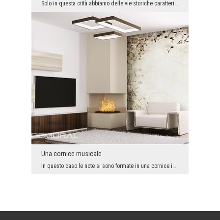
Solo in questa città abbiamo delle vie storiche caratteristiche e romantiche. Senza dubbio hanno ...
Una cornice musicale
In questo caso le note si sono formate in una cornice ideale. Loro sembrano ballare intorno a se ...