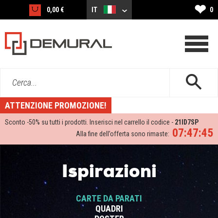
❤
0,00 €
IT
0
Cerca...
ATTENZIONE PROMOZIONE!
Sconto -
50%
su tutti i prodotti. Inserisci nel carrello il codice -
21ID7SP
07:47:44
Alla fine dell’offerta sono rimaste:
Ispirazioni
CARTE DA PARATI
QUADRI