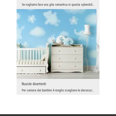
Se vogliamo fare una gita romantica in questa splendida città rimane solo una gondola. In effetti...
Nuvole divertenti
Per camera dei bambini è meglio scegliere le decorazioni visivamente interessanti. Pertanto, in q...