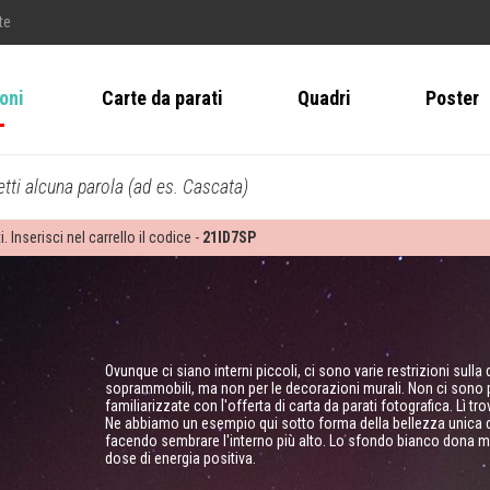
te
ioni
Carte da parati
Quadri
Poster
tti alcuna parola (ad es. Cascata)
i. Inserisci nel carrello il codice -
21ID7SP
Ovunque ci siano interni piccoli, ci sono varie restrizioni sulla
soprammobili, ma non per le decorazioni murali. Non ci sono pr
familiarizzate con l'offerta di carta da parati fotografica. Lì 
Ne abbiamo un esempio qui sotto forma della bellezza unica dell
facendo sembrare l'interno più alto. Lo sfondo bianco dona molt
dose di energia positiva.