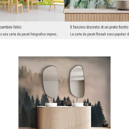
bambini felici
Il fascino discreto di un prato fiorito
Se stai cercando una carta da parati fotografica impressionante e allegra per la cameretta dei ba...