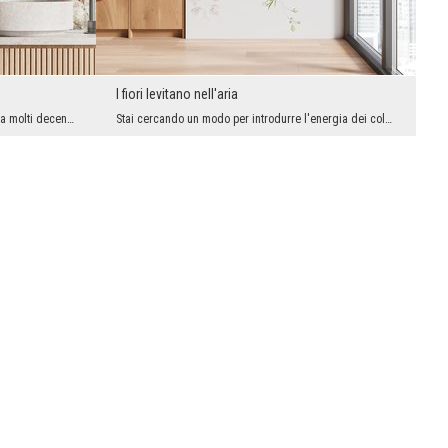
I fiori levitano nell'aria
Le carte da parati floreali sono popolari da molti decenni, ma ora, grazie alle tecniche digitali...
Stai cercando un modo per introdurre l'energia dei colori negli interni, ma allo stesso tempo evi...