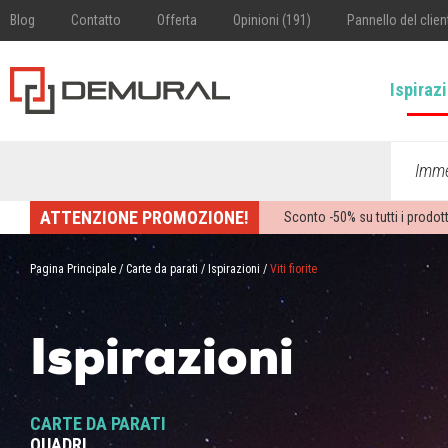
Blog
Contatto
Offerta
Opinioni (191)
Pannello del clien
Ispiraz
Imme
ATTENZIONE PROMOZIONE!
Sconto -
50%
su tutti i prodott
Pagina Principale
/
Carte da parati
/
Ispirazioni
/
Viti fiorite
Ispirazioni
CARTE DA PARATI
QUADRI