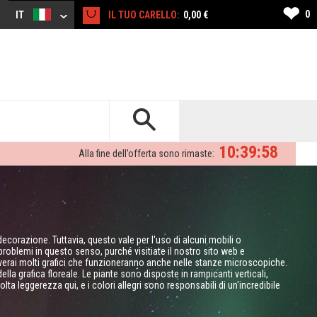
❤
0
IT
IL TUO CARELLO:
0,00 €
10:39:57
Alla fine dell’offerta sono rimaste:
 decorazione. Tuttavia, questo vale per l'uso di alcuni mobili o
oblemi in questo senso, purché visitiate il nostro sito web e
troverai molti grafici che funzioneranno anche nelle stanze microscopiche.
a grafica floreale. Le piante sono disposte in rampicanti verticali,
a leggerezza qui, e i colori allegri sono responsabili di un'incredibile