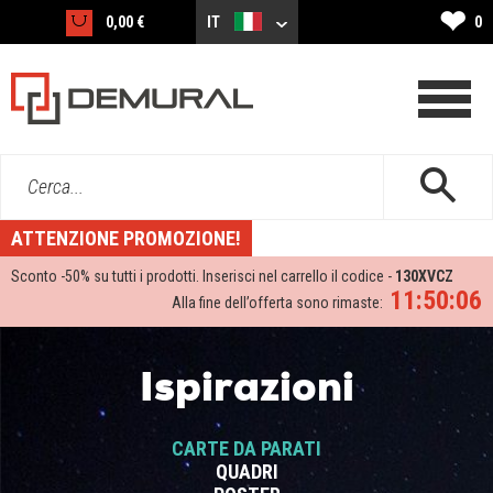
❤
0,00 €
IT
0
Cerca...
ATTENZIONE PROMOZIONE!
Sconto -
50%
su tutti i prodotti. Inserisci nel carrello il codice -
130XVCZ
11:50:05
Alla fine dell’offerta sono rimaste:
Ispirazioni
CARTE DA PARATI
QUADRI