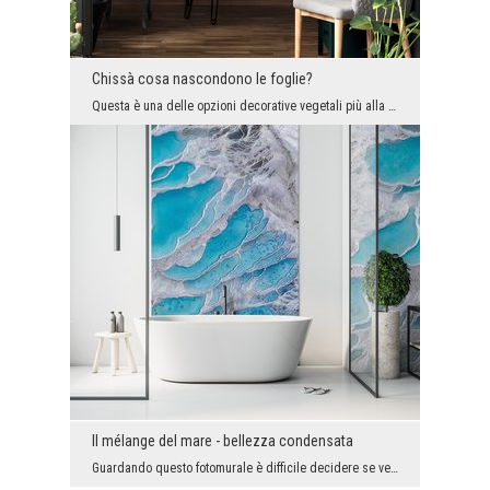
Chissà cosa nascondono le foglie?
Questa è una delle opzioni decorative vegetali più alla moda. Un po' oscura e decadente, ma è lì ...
Il mélange del mare - bellezza condensata
Guardando questo fotomurale è difficile decidere se vediamo un paesaggio interessante direttament...