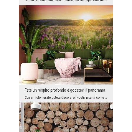
Un interessante mosaico di marmo in due tipi. Tuttavia, questo non è un modo ordinario di posare ...
Fate un respiro profondo e godetevi il panorama
Con un fotomurale potete decorare i vostri interni come desiderate. Non solo è possibile abbellir...