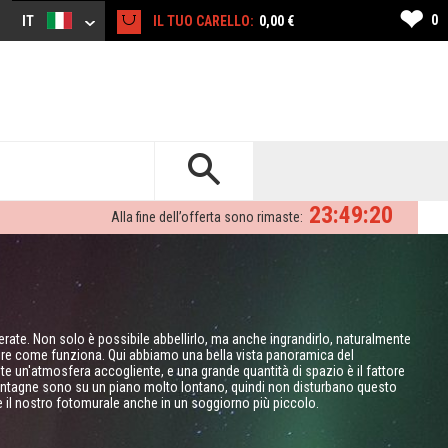
❤
0
IT
IL TUO CARELLO:
0,00 €
23:49:19
Alla fine dell’offerta sono rimaste:
rate. Non solo è possibile abbellirlo, ma anche ingrandirlo, naturalmente
pire come funziona. Qui abbiamo una bella vista panoramica del
e un'atmosfera accogliente, e una grande quantità di spazio è il fattore
ontagne sono su un piano molto lontano, quindi non disturbano questo
e il nostro fotomurale anche in un soggiorno più piccolo.