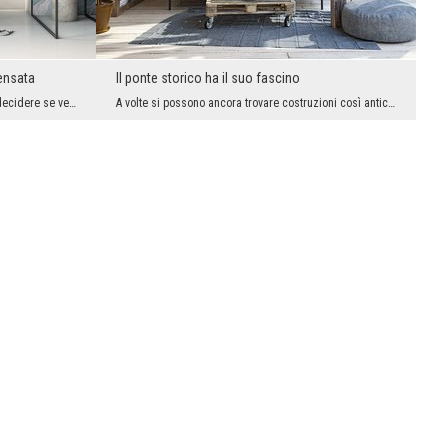
densata
Il ponte storico ha il suo fascino
Guardando questo fotomurale è difficile decidere se vediamo un paesaggio interessante direttament...
A volte si possono ancora trovare costruzioni così antiche. Abbandonate, fuori uso, deturpano il ...