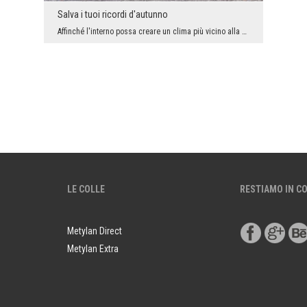
Salva i tuoi ricordi d'autunno
Affinché l'interno possa creare un clima più vicino alla natura, non è necessario investire in un...
LE COLLE
RESTIAMO IN C
Metylan Direct
Metylan Extra