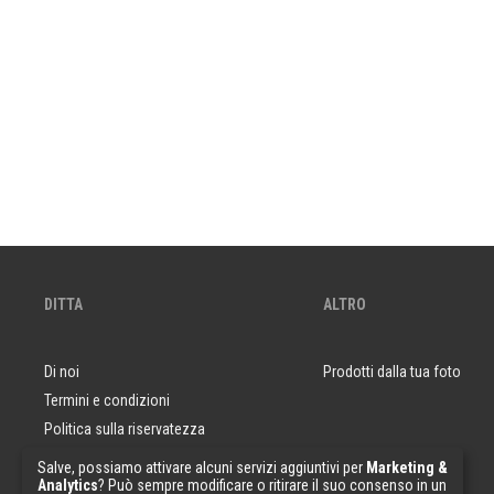
DITTA
ALTRO
Di noi
Prodotti dalla tua foto
Termini e condizioni
Politica sulla riservatezza
Domande e risposte
Salve, possiamo attivare alcuni servizi aggiuntivi per
Marketing &
Analytics
? Può sempre modificare o ritirare il suo consenso in un
Campioni di carta da parati