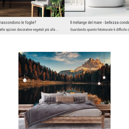
nascondono le foglie?
Il mélange del mare - bellezza con
Questa è una delle opzioni decorative vegetali più alla moda. Un po' oscura e decadente, ma è lì ...