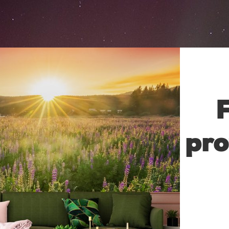
F
pro