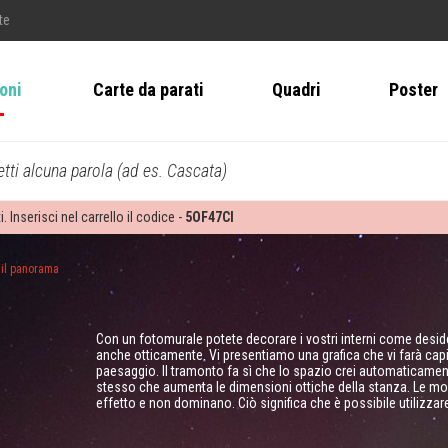
te
ioni
Carte da parati
Quadri
Poster
tti alcuna parola (ad es. Cascata)
i. Inserisci nel carrello il codice -
5OF47CI
 il panorama
Con un fotomurale potete decorare i vostri interni come deside
anche otticamente. Vi presentiamo una grafica che vi farà ca
paesaggio. Il tramonto fa sì che lo spazio crei automaticament
stesso che aumenta le dimensioni ottiche della stanza. Le m
effetto e non dominano. Ciò significa che è possibile utilizzar