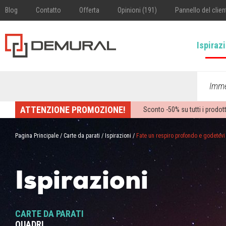
Blog
Contatto
Offerta
Opinioni (191)
Pannello del clien
Ispiraz
Imme
ATTENZIONE PROMOZIONE!
Sconto -
50%
su tutti i prodott
Pagina Principale
/
Carte da parati
/
Ispirazioni
/
Fate un respiro profondo e godetevi
Ispirazioni
CARTE DA PARATI
QUADRI