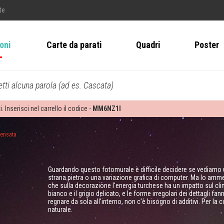
te
ioni
Carte da parati
Quadri
Poster
tti alcuna parola (ad es. Cascata)
i. Inserisci nel carrello il codice -
MM6NZ1I
densata
Guardando questo fotomurale è difficile decidere se vediamo 
strana pietra o una variazione grafica di computer. Ma lo amme
che sulla decorazione l'energia turchese ha un impatto sul clim
bianco e il grigio delicato, e le forme irregolari dei dettagli
regnare da sola all'interno, non c'è bisogno di additivi. Per l
naturale.