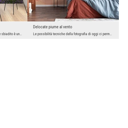
Delocate piume al vento
Coltivare la lavanda su uno sfondo di sole sbiadito è una vista bellissima, romantica e d'atmosfe...
Le possibilità tecniche della fotografia di oggi ci permettono di avere letteralmente ogni pezzo ...