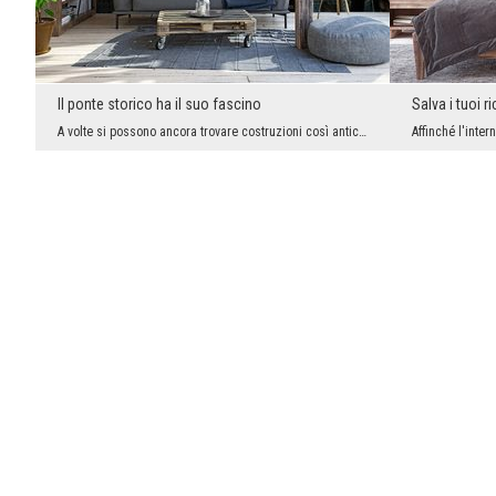
Il ponte storico ha il suo fascino
Salva i tuoi r
A volte si possono ancora trovare costruzioni così antiche. Abbandonate, fuori uso, deturpano il ...