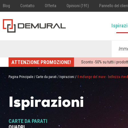
Blog
Contatto
Offerta
Opinioni (191)
Pannello del clien
Ispiraz
Imme
ATTENZIONE PROMOZIONE!
Sconto -
50%
su tutti i prodott
Pagina Principale
/
Carte da parati
/
Ispirazioni
/
Il mélange del mare - bellezza con
Ispirazioni
CARTE DA PARATI
QUADRI