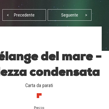
<
Precedente
Seguente
>
mélange del mare -
lezza condensata
Carta da parati
Prezzo