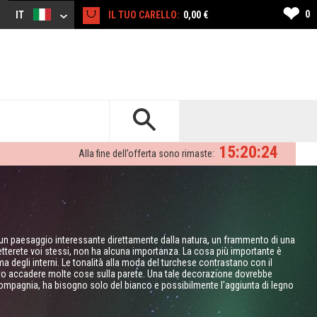
❤
0
IT
IL TUO CARELLO:
0,00 €
15:20:23
Alla fine dell’offerta sono rimaste:
un paesaggio interessante direttamente dalla natura, un frammento di una
tterete voi stessi, non ha alcuna importanza. La cosa più importante è
a degli interni. Le tonalità alla moda del turchese contrastano con il
 fanno accadere molte cose sulla parete. Una tale decorazione dovrebbe
a compagnia, ha bisogno solo del bianco e possibilmente l'aggiunta di legno