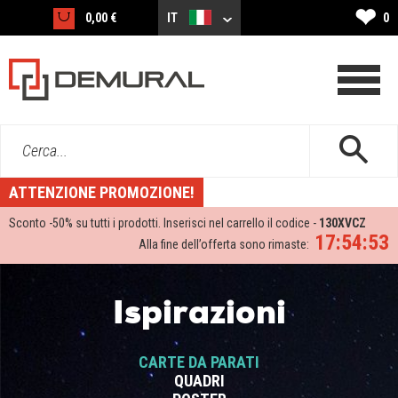
❤
0,00 €
IT
0
Cerca...
ATTENZIONE PROMOZIONE!
Sconto -
50%
su tutti i prodotti. Inserisci nel carrello il codice -
130XVCZ
17:54:53
Alla fine dell’offerta sono rimaste:
Ispirazioni
CARTE DA PARATI
QUADRI