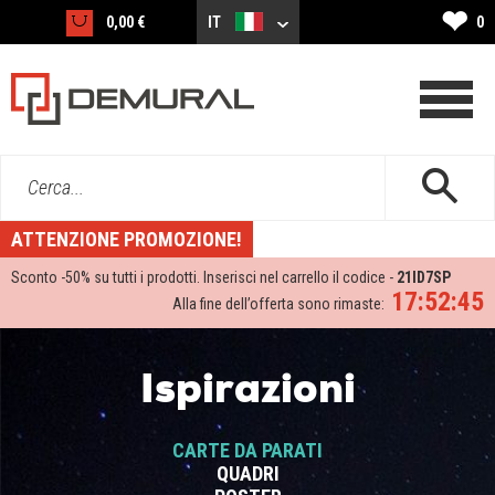
❤
0,00 €
IT
0
Cerca...
ATTENZIONE PROMOZIONE!
Sconto -
50%
su tutti i prodotti. Inserisci nel carrello il codice -
21ID7SP
17:52:45
Alla fine dell’offerta sono rimaste:
Ispirazioni
CARTE DA PARATI
QUADRI