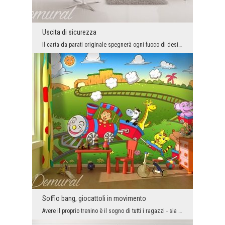
Uscita di sicurezza
Il carta da parati originale spegnerà ogni fuoco di design negli interni. E non solo! Oleina che ...
Soffio bang, giocattoli in movimento
Avere il proprio trenino è il sogno di tutti i ragazzi - sia piccoli che quegli abbastanza adulti...