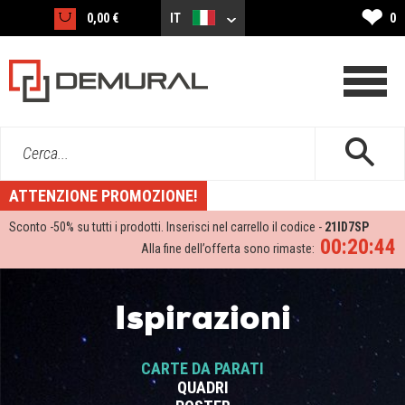
❤
0,00 €
IT
0
Cerca...
ATTENZIONE PROMOZIONE!
Sconto -
50%
su tutti i prodotti. Inserisci nel carrello il codice -
21ID7SP
00:20:43
Alla fine dell’offerta sono rimaste:
Ispirazioni
CARTE DA PARATI
QUADRI