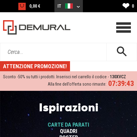
❤
0,00 €
IT
0
Cerca...
ATTENZIONE PROMOZIONE!
Sconto -
50%
su tutti i prodotti. Inserisci nel carrello il codice -
130XVCZ
07:39:43
Alla fine dell’offerta sono rimaste:
Ispirazioni
CARTE DA PARATI
QUADRI