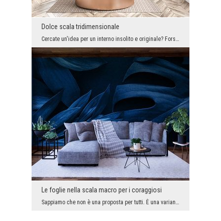
Dolce scala tridimensionale
Cercate un'idea per un interno insolito e originale? Forse vi ispirerete a questo salone? È organ...
Le foglie nella scala macro per i coraggiosi
Sappiamo che non è una proposta per tutti. È una variante decorativa per i coraggiosi che amano s...