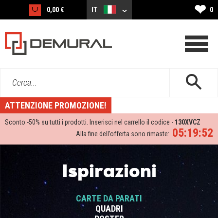
❤
0,00 €
IT
0
Cerca...
ATTENZIONE PROMOZIONE!
Sconto -
50%
su tutti i prodotti. Inserisci nel carrello il codice -
130XVCZ
05:19:51
Alla fine dell’offerta sono rimaste:
Ispirazioni
CARTE DA PARATI
QUADRI