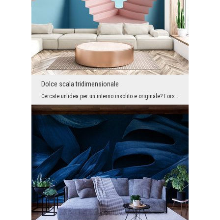
Dolce scala tridimensionale
Cercate un'idea per un interno insolito e originale? Forse vi ispirerete a questo salone? È organ...