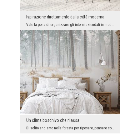
Ispirazione direttamente dalla città moderna
Vale la pena di organizzare gli interni aziendali in modo da renderli confortevoli e piacevoli al...
Un clima boschivo che rilassa
Di solito andiamo nella foresta per riposare, pensare con calma e respirare a pieni polmoni. Lì c...