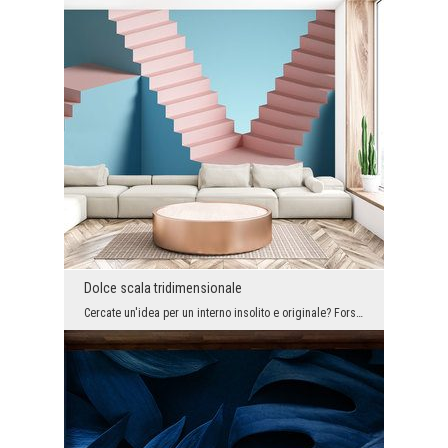
Dolce scala tridimensionale
Cercate un'idea per un interno insolito e originale? Forse vi ispirerete a questo salone? È organ...