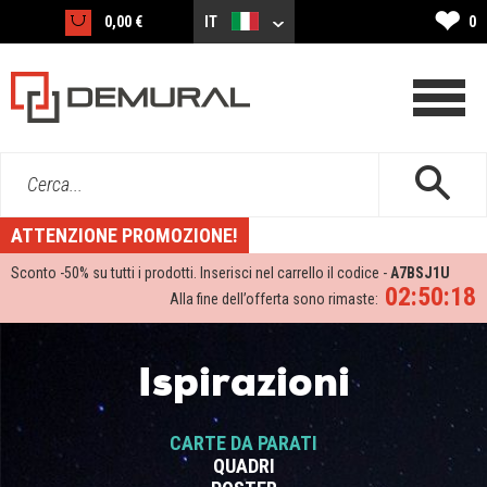
❤
0,00 €
IT
0
Cerca...
ATTENZIONE PROMOZIONE!
Sconto -
50%
su tutti i prodotti. Inserisci nel carrello il codice -
A7BSJ1U
02:50:17
Alla fine dell’offerta sono rimaste:
Ispirazioni
CARTE DA PARATI
QUADRI