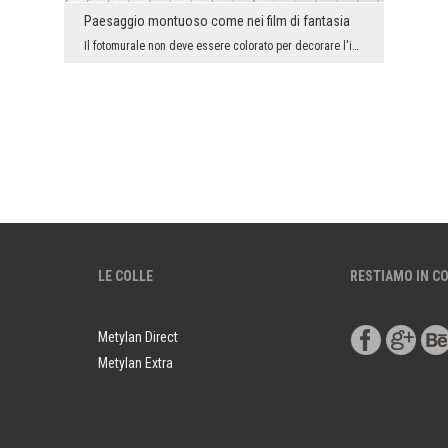
Paesaggio montuoso come nei film di fantasia
Il fotomurale non deve essere colorato per decorare l'interno in modo impressionante. Non deve es...
LE COLLE
RESTIAMO IN C
Metylan Direct
Metylan Extra