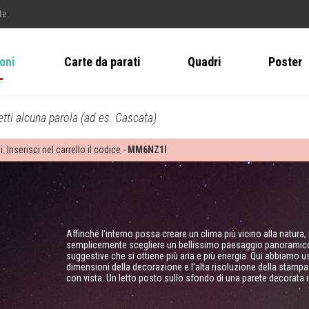
te
ioni
Carte da parati
Quadri
Poster
tti alcuna parola (ad es. Cascata)
i. Inserisci nel carrello il codice -
MM6NZ1I
Affinché l'interno possa creare un clima più vicino alla natura
semplicemente scegliere un bellissimo paesaggio panoramico
suggestive che si ottiene più aria e più energia. Qui abbiamo 
dimensioni della decorazione e l'alta risoluzione della stam
con vista. Un letto posto sullo sfondo di una parete decorata