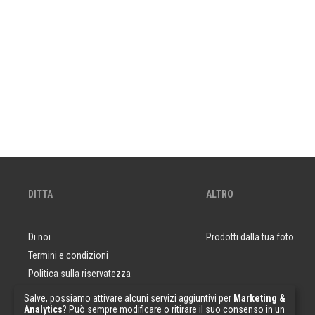
DITTA
ALTRO
Di noi
Prodotti dalla tua foto
Termini e condizioni
Politica sulla riservatezza
Domande e risposte
Salve, possiamo attivare alcuni servizi aggiuntivi per
Marketing &
Analytics
? Può sempre modificare o ritirare il suo consenso in un
Campioni di carta da parati