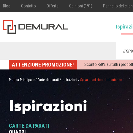
Blog
Contatto
Offerta
Opinioni (191)
Pannello del clien
Ispiraz
Imme
ATTENZIONE PROMOZIONE!
Sconto -
50%
su tutti i prodott
Pagina Principale
/
Carte da parati
/
Ispirazioni
/
Salva i tuoi ricordi d'autunno
Ispirazioni
CARTE DA PARATI
QUADRI