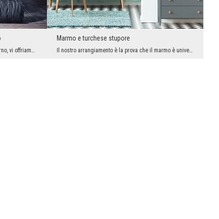
o
Marmo e turchese stupore
Per gli interni decorati in stile ultra moderno, vi offriamo spesso interessanti fotomurali con e...
Il nostro arrangiamento è la prova che il marmo è universale e senza tempo. Ha decorato con succe...