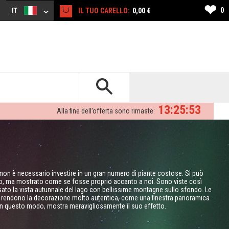
❤
0
IT
IL TUO CARELLO:
0,00 €
13:25:52
Alla fine dell’offerta sono rimaste:
, non è necessario investire in un gran numero di piante costose. Si può
, ma mostrato come se fosse proprio accanto a noi. Sono viste così
usato la vista autunnale del lago con bellissime montagne sullo sfondo. Le
pa rendono la decorazione molto autentica, come una finestra panoramica
 in questo modo, mostra meravigliosamente il suo effetto.