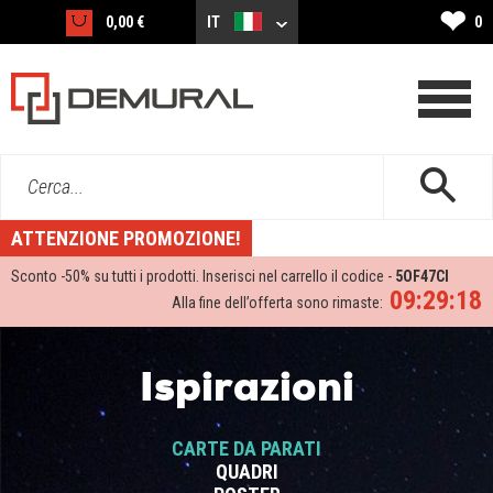
❤
0,00 €
IT
0
Cerca...
ATTENZIONE PROMOZIONE!
Sconto -
50%
su tutti i prodotti. Inserisci nel carrello il codice -
5OF47CI
09:29:18
Alla fine dell’offerta sono rimaste:
Ispirazioni
CARTE DA PARATI
QUADRI