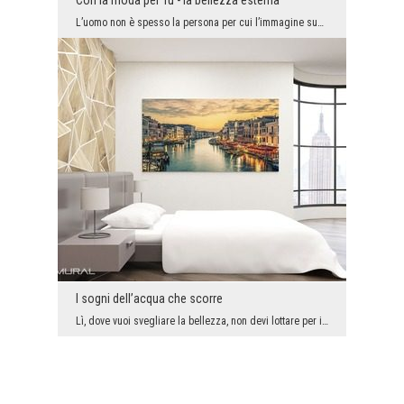
Con la moda per Tu - la bellezza esterna
L’uomo non è spesso la persona per cui l’immagine supera gli sforzi per il lavoro sognato o reali...
I sogni dell’acqua che scorre
Lì, dove vuoi svegliare la bellezza, non devi lottare per il fascino e l’incanto - basta che camb...