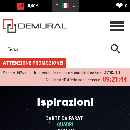
❤
0,00 €
IT
0
Cerca...
ATTENZIONE PROMOZIONE!
Sconto -
50%
su tutti i prodotti. Inserisci nel carrello il codice -
A7BSJ1U
09:21:43
Alla fine dell’offerta sono rimaste:
Ispirazioni
CARTE DA PARATI
QUADRI