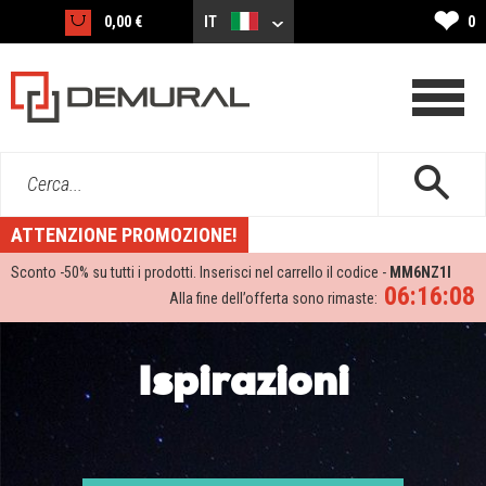
❤
0,00 €
IT
0
Cerca...
ATTENZIONE PROMOZIONE!
Sconto -
50%
su tutti i prodotti. Inserisci nel carrello il codice -
MM6NZ1I
06:16:06
Alla fine dell’offerta sono rimaste:
Ispirazioni