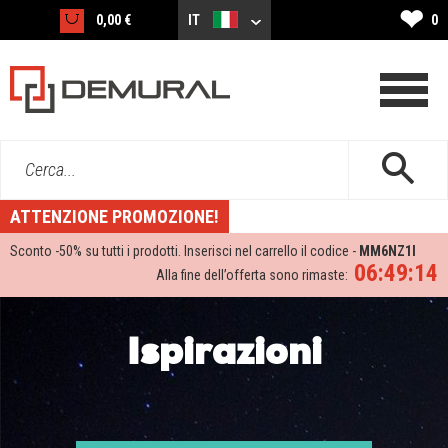
❤
0,00 €
IT
0
Cerca...
ATTENZIONE PROMOZIONE!
Sconto -
50%
su tutti i prodotti. Inserisci nel carrello il codice -
MM6NZ1I
06:49:12
Alla fine dell’offerta sono rimaste:
Ispirazioni