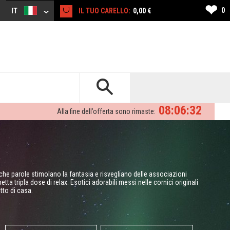
❤
0
IT
IL TUO CARELLO:
0,00 €
08:06:31
Alla fine dell’offerta sono rimaste:
poche parole stimolano la fantasia e risvegliano delle associazioni
ta tripla dose di relax. Esotici adorabili messi nelle cornici originali
tto di casa.