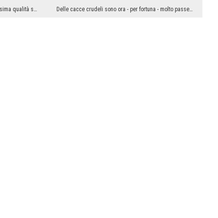
I quadri moderni, stampati su tela di altissima qualità sono non solo delle aggiunte pratiche che...
Delle cacce crudeli sono ora - per fortuna - molto passe. D’altra parte, la moda per gli accessor...