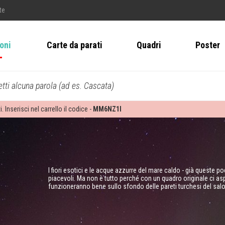
te
ioni
Carte da parati
Quadri
Poster
tti alcuna parola (ad es. Cascata)
i. Inserisci nel carrello il codice -
MM6NZ1I
I fiori esotici e le acque azzurre del mare caldo - già queste 
piacevoli. Ma non è tutto perché con un quadro originale ci aspet
funzioneranno bene sullo sfondo delle pareti turchesi del salo