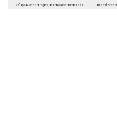
È un’ispirazione dei registi, un’attrazione turistica ed un simbolo di San Francisco. Ed oltre a ...