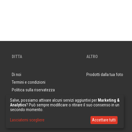
DITTA
ALTRO
Di noi
Prodotti dalla tua foto
Termini e condizioni
Politica sulla riservatezza
Domande e risposte
Salve, possiamo attivare alcuni servizi aggiuntivi per
Marketing &
Analytics
? Può sempre modificare o ritirare il suo consenso in un
Campioni di carta da parati
secondo momento.
Lasciatemi scegliere
Accettare tutti