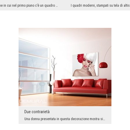
Una stilizzazione in cui nel primo piano c’è un quadro con il motivo religioso, originale, in due...
Due contrarietà
Una donna presentata in questa decorazione mostra sia il trucco ricco ed abbastanza espressivo co...