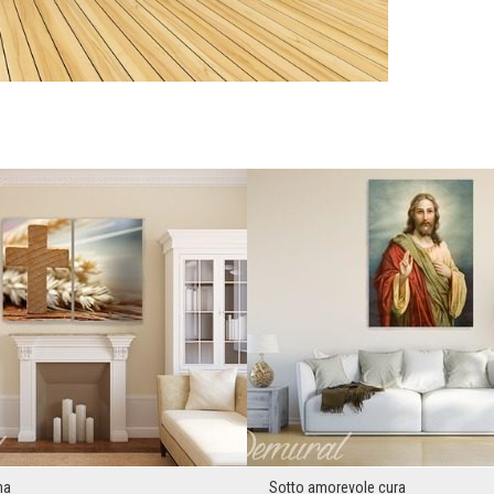
na
Sotto amorevole cura