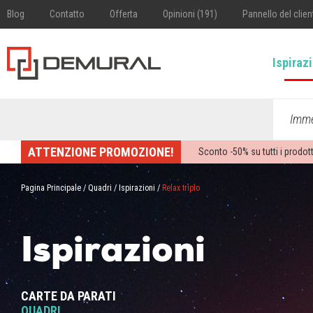
Blog
Contatto
Offerta
Opinioni (191)
Pannello del clien
Ispiraz
Imme
ATTENZIONE PROMOZIONE!
Sconto -
50%
su tutti i prodott
Pagina Principale
/
Quadri
/
Ispirazioni
/
Relax triplo
Ispirazioni
CARTE DA PARATI
QUADRI