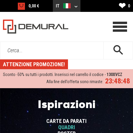
❤
0,00 €
IT
0
Cerca...
ATTENZIONE PROMOZIONE!
Sconto -
50%
su tutti i prodotti. Inserisci nel carrello il codice -
130XVCZ
23:48:48
Alla fine dell’offerta sono rimaste:
Ispirazioni
CARTE DA PARATI
QUADRI