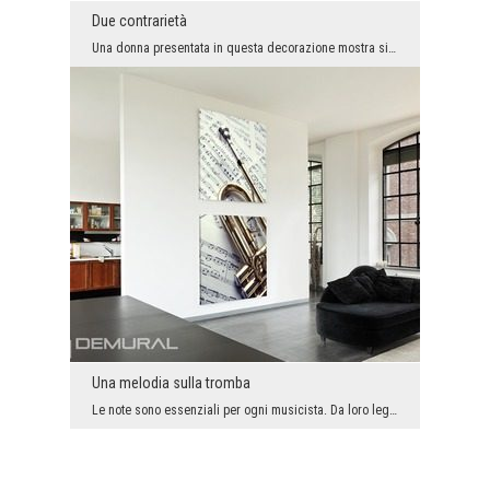
Due contrarietà
Una donna presentata in questa decorazione mostra sia il trucco ricco ed abbastanza espressivo co...
Una melodia sulla tromba
Le note sono essenziali per ogni musicista. Da loro leggono la melodia che poi suonano. Su questa...