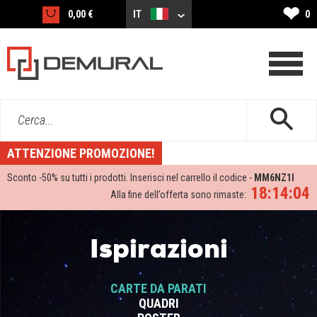
❤
0,00 €
IT
0
Cerca...
ATTENZIONE PROMOZIONE!
Sconto -
50%
su tutti i prodotti. Inserisci nel carrello il codice -
MM6NZ1I
18:14:03
Alla fine dell’offerta sono rimaste:
Ispirazioni
CARTE DA PARATI
QUADRI