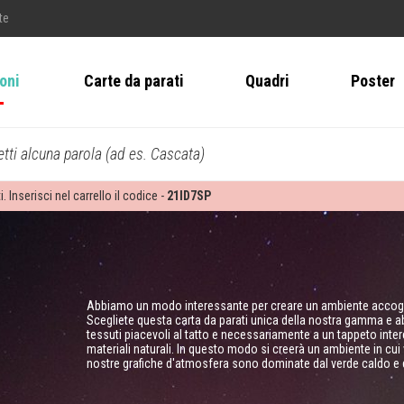
te
ioni
Carte da parati
Quadri
Poster
tti alcuna parola (ad es. Cascata)
i. Inserisci nel carrello il codice -
21ID7SP
Abbiamo un modo interessante per creare un ambiente accogl
Scegliete questa carta da parati unica della nostra gamma e ab
tessuti piacevoli al tatto e necessariamente a un tappeto intere
materiali naturali. In questo modo si creerà un ambiente in cui v
nostre grafiche d'atmosfera sono dominate dal verde caldo e d