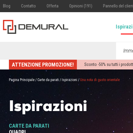
Blog
Contatto
Offerta
Opinioni (191)
Pannello del clien
Ispiraz
Imme
ATTENZIONE PROMOZIONE!
Sconto -
50%
su tutti i prodott
Pagina Principale
/
Carte da parati
/
Ispirazioni
/
Una nota di gusto orientale
Ispirazioni
CARTE DA PARATI
QUADRI