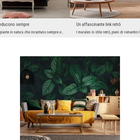
seducono sempre
Un affascinante link retrò
Ci sono alcune piante in natura che incantano sempre e ovunque. Le ortensie appartengono certamen...