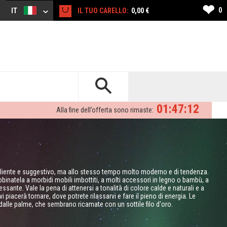
❤
0
IT
IL TUO CARELLO:
0,00 €
01:47:11
Alla fine dell’offerta sono rimaste:
iente e suggestivo, ma allo stesso tempo molto moderno e di tendenza.
binatela a morbidi mobili imbottiti, a molti accessori in legno o bambù, a
ssante. Vale la pena di attenersi a tonalità di colore calde e naturali e a
i piacerà tornare, dove potrete rilassarvi e fare il pieno di energia. Le
alle palme, che sembrano ricamate con un sottile filo d'oro.