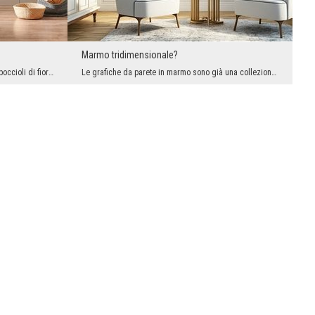
Marmo tridimensionale?
I murales in stile retrò, pieni di romantici boccioli di fiori, sono tornati di moda. Alcuni sono...
Le grafiche da parete in marmo sono già una collezione importante nel nostro assortimento. Sappia...