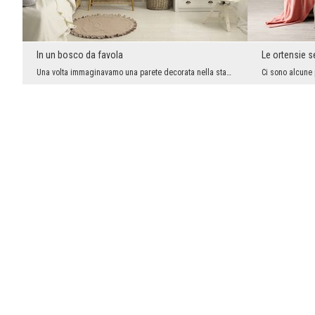
In un bosco da favola
Le ortensie 
Una volta immaginavamo una parete decorata nella stanza di un bambino in modo diverso. Tutte le c...