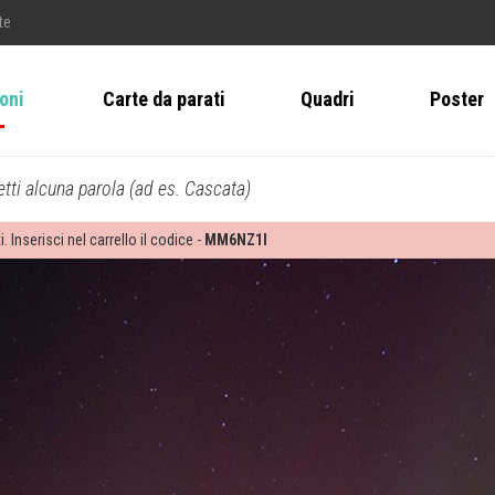
te
ioni
Carte da parati
Quadri
Poster
tti alcuna parola (ad es. Cascata)
i. Inserisci nel carrello il codice -
MM6NZ1I