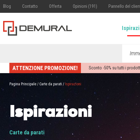
Blog
Contatto
Offerta
Opinioni (191)
Pannello del clien
Ispiraz
Imme
ATTENZIONE PROMOZIONE!
Sconto -
50%
su tutti i prodott
Pagina Principale
/
Carte da parati
/
Ispirazioni
Ispirazioni
Carte da parati