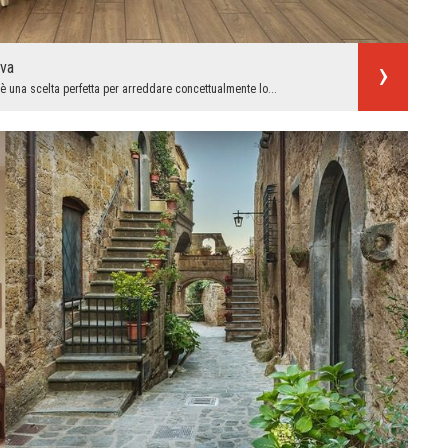
iva
 è una scelta perfetta per arreddare concettualmente lo...