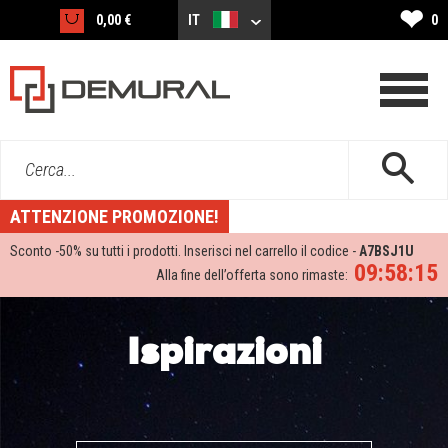
❤
0,00 €
IT
0
Cerca...
ATTENZIONE PROMOZIONE!
Sconto -
50%
su tutti i prodotti. Inserisci nel carrello il codice -
A7BSJ1U
09:58:13
Alla fine dell’offerta sono rimaste:
Ispirazioni